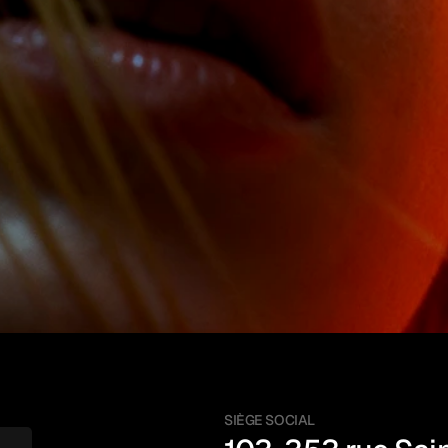
C'est
un
plaisir
de
vous
rencontrer.
SIÈGE SOCIAL